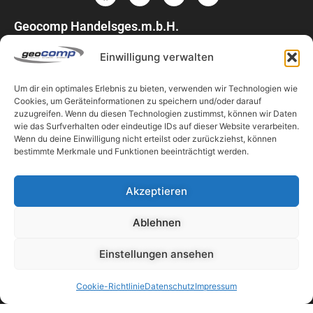
Geocomp Handelsges.m.b.H.
Feldgasse 17
Einwilligung verwalten
4840 Vöcklabruck
Österreich
Um dir ein optimales Erlebnis zu bieten, verwenden wir Technologien wie
+43 7672 27777 0
Cookies, um Geräteinformationen zu speichern und/oder darauf
zuzugreifen. Wenn du diesen Technologien zustimmst, können wir Daten
office@geocomp.at
wie das Surfverhalten oder eindeutige IDs auf dieser Website verarbeiten.
Wenn du deine Einwilligung nicht erteilst oder zurückziehst, können
Unternehmen
bestimmte Merkmale und Funktionen beeinträchtigt werden.
Akzeptieren
Links
Ablehnen
Einstellungen ansehen
Partner
Cookie-Richtlinie
Datenschutz
Impressum