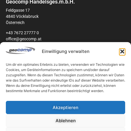
Geocomp Handelsges.m.b.H.
Feldgasse 17
4840 Vöcklabruck
Österreich
+43 7672 27777 0
office@geocomp.at
Einwilligung verwalten
Unternehmen
Um dir ein optimales Erlebnis zu bieten, verwenden wir Technologien wie
Cookies, um Geräteinformationen zu speichern und/oder darauf
zuzugreifen. Wenn du diesen Technologien zustimmst, können wir Daten
Links
wie das Surfverhalten oder eindeutige IDs auf dieser Website verarbeiten.
Wenn du deine Einwilligung nicht erteilst oder zurückziehst, können
bestimmte Merkmale und Funktionen beeinträchtigt werden.
Partner
Akzeptieren
Ablehnen
© 1987 – 2025 Geocomp Handelsges.m.b.H.