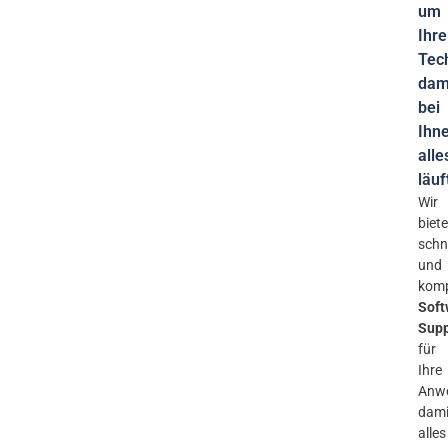
um
Ihre
Tech
dam
bei
Ihn
alle
läuf
Wir
biet
schn
und
komp
Soft
Supp
für
Ihre
Anw
dami
alles