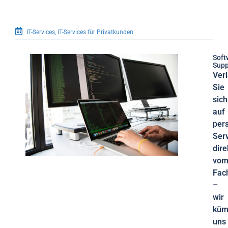
IT-Services
,
IT-Services für Privatkunden
Soft
Supp
Ver
Sie
sich
auf
per
Ser
dire
vo
Fac
–
wir
küm
uns