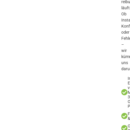
reib
läuft
Ob
Insta
Konf
oder
Fehl
–
wir
küm
uns
daru
I
E
v
M
3
O
F
&
O