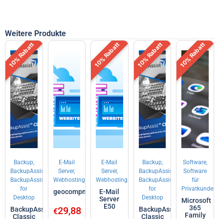
Weitere Produkte
10% Rabatt
10% Rabatt
10% Rabatt
10% Rabatt
Backup,
E-Mail
E-Mail
Backup,
Software,
BackupAssist,
Server,
Server,
BackupAssist,
Software
BackupAssist
Webhosting
Webhosting
BackupAssist
für
for
for
Privatkunden
geocompmail.at
E-Mail
Desktop
Desktop
Server
Microsoft
E50
365
29,88
BackupAssist
BackupAssist
€
Family
Classic
Classic