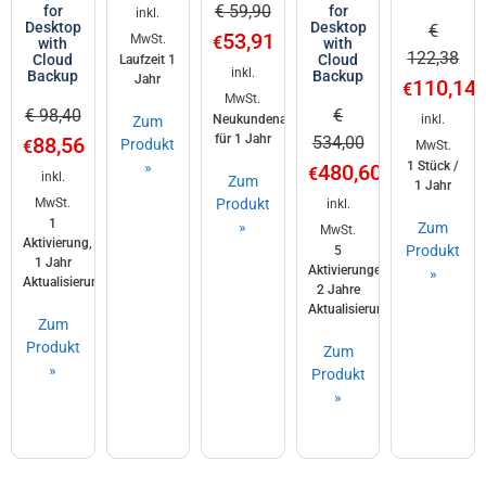
€ 59,90
for
for
inkl.
Desktop
Desktop
€
53,91
MwSt.
€
with
with
122,38
Cloud
Cloud
Laufzeit 1
inkl.
Backup
Backup
Jahr
110,14
€
MwSt.
€ 98,40
€
Neukundenaktion
inkl.
Zum
für 1 Jahr
88,56
534,00
Produkt
€
MwSt.
»
1 Stück /
480,60
€
inkl.
Zum
1 Jahr
MwSt.
Produkt
inkl.
1
»
Zum
MwSt.
Aktivierung,
Produkt
5
1 Jahr
Aktivierungen,
»
Aktualisierungsgarantie
2 Jahre
Aktualisierungsgarantie
Zum
Produkt
Zum
»
Produkt
»