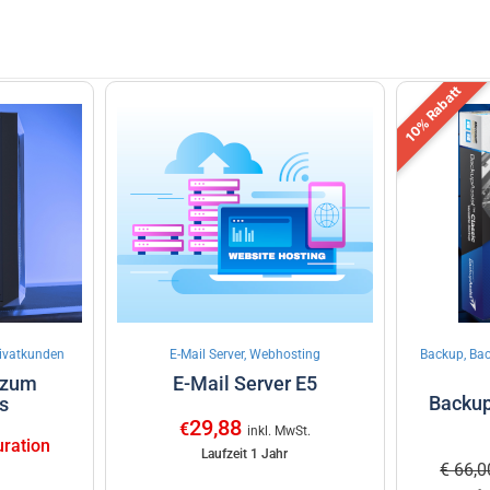
10% Rabatt
rivatkunden
E-Mail Server, Webhosting
Backup, Bac
 zum
E-Mail Server E5
Backup
s
29,88
€
inkl. MwSt.
uration
Laufzeit 1 Jahr
€ 66,0