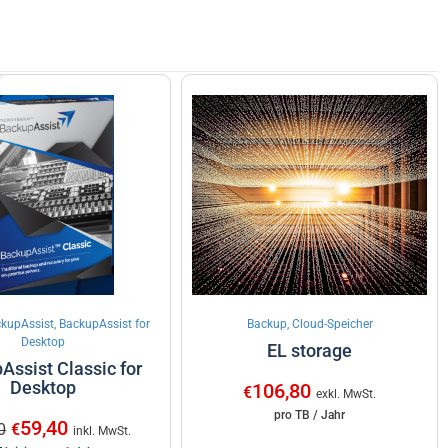
kupAssist, BackupAssist for
Backup, Cloud-Speicher
Desktop
EL storage
Assist Classic for
Desktop
106,80
€
exkl. MwSt.
pro TB / Jahr
59,40
0
€
inkl. MwSt.