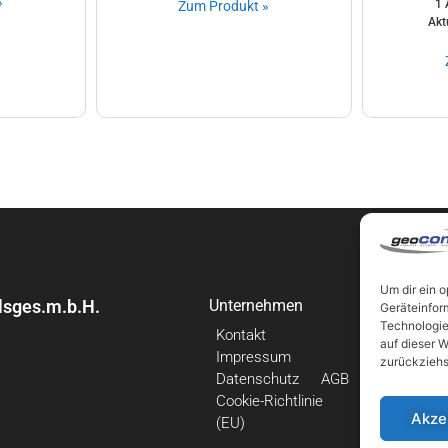
»
1 
Zum Produkt »
Akt
Um dir ein 
sges.m.b.H.
Unternehmen
Links
Geräteinfor
Technologie
Kontakt
Neuigkei
auf dieser W
Impressum
Beiträge
zurückziehs
Datenschutz
AGB
Backup
Cookie-Richtlinie
Virensch
Akze
(EU)
Webhost