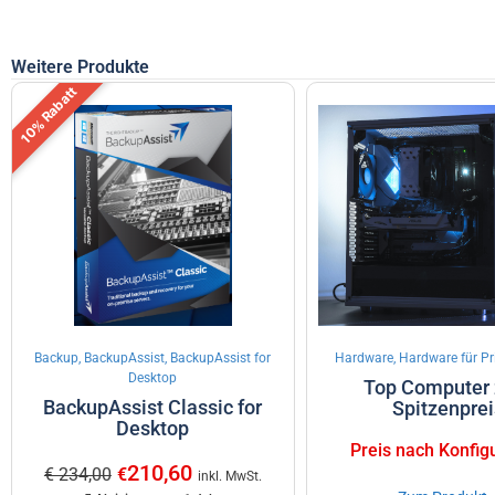
Weitere Produkte
10% Rabatt
Backup, BackupAssist, BackupAssist for
Hardware, Hardware für P
Desktop
Top Computer
BackupAssist Classic for
Spitzenprei
Desktop
Preis nach Konfig
210,60
€ 234,00
€
inkl. MwSt.