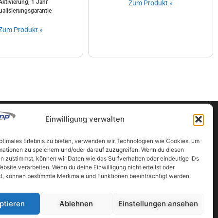
Aktivierung, 1 Jahr
Zum Produkt »
ualisierungsgarantie
Zum Produkt »
Einwilligung verwalten
optimales Erlebnis zu bieten, verwenden wir Technologien wie Cookies, um
Partner
mationen zu speichern und/oder darauf zuzugreifen. Wenn du diesen
n zustimmst, können wir Daten wie das Surfverhalten oder eindeutige IDs
ten
www.vermessung-ahrer.at
ebsite verarbeiten. Wenn du deine Einwilligung nicht erteilst oder
www.vermessung-luftbild.at
t, können bestimmte Merkmale und Funktionen beeinträchtigt werden.
www.geocomp.at
utz
Ibex Data GmbH
ptieren
Ablehnen
Einstellungen ansehen
ing