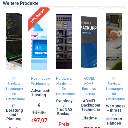
Weitere Produkte
10% Rabatt
IT-
Hostingpakete,
Hardware,
AOMEI,
IT-
Services,
Webhosting
Hardware
AOMEI
Services,
Leistungen
für
Business,
Leistungen
Advanced-
für
Unternehmen
Backup
für
Hosting
Unternehmen
Unternehmen
Synology
AOMEI
€
/
Backupper
IT-
Wartungsve
TrueNAS
Technician
Beratung
– Ihre IT
107,86
Backup
–
und -
in
Lifetime
Planung
sicheren
97,07
€
Händen
Preis