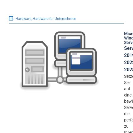
Hardware
,
Hardware für Unternehmen
Micr
Win
Serv
Ser
201
202
202
Setz
Sie
auf
eine
bewä
Serv
die
perf
zu
Ihre