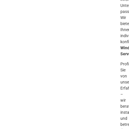
Unt
pass
Wir
biet
Ihne
indiv
konf
Win
Serv
Profi
Sie
von
unse
Erfa
–
wir
bera
insta
und
betr