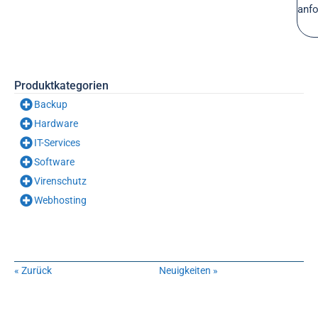
anfo
Produktkategorien
Backup
Hardware
IT-Services
Software
Virenschutz
Webhosting
« Zurück
Neuigkeiten »