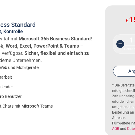
1
€
ness Standard
, Kontrolle
ivität mit
Microsoft 365 Business Standard
!
1
ok, Word, Excel, PowerPoint & Teams
–
Benutz
l verfügbar.
Sicher, flexibel und einfach zu
oderne Unternehmen.
 Web und Mobilgeräte
Ang
arbeit
* Die Bereitst
alender
erfolgt schne
pro Benutzer
Zahlungseinga
erforderlichen
 & Chats mit Microsoft Teams
umgehend nac
Bestellung an
Adresse.
Für weitere I
AGB
und
Date