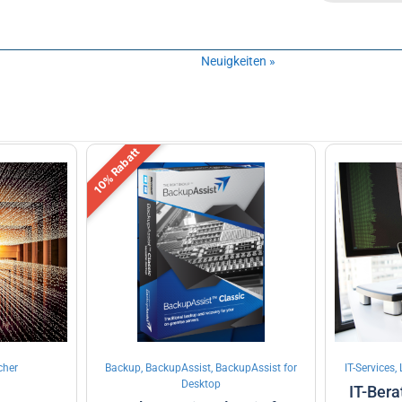
Neuigkeiten »
10% Rabatt
cher
Backup, BackupAssist, BackupAssist for
IT-Services
Desktop
IT-Ber