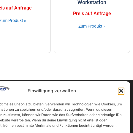
Workstation
eis auf Anfrage
Preis auf Anfrage
Zum Produkt »
Zum Produkt »
Einwilligung verwalten
optimales Erlebnis zu bieten, verwenden wir Technologien wie Cookies, um
Partner
mationen zu speichern und/oder darauf zuzugreifen. Wenn du diesen
n zustimmst, können wir Daten wie das Surfverhalten oder eindeutige IDs
ten
www.vermessung-ahrer.at
ebsite verarbeiten. Wenn du deine Einwilligung nicht erteilst oder
www.vermessung-luftbild.at
t, können bestimmte Merkmale und Funktionen beeinträchtigt werden.
www.geocomp.at