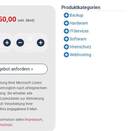
Produktkategorien
Backup
50,00
exkl. MwSt.
Hardware
IT-Services
1
Software
Virenschutz
er
Jahr
Webhosting
ebot anfordern »
ellung Ihrer Microsoft Lizenz
llstmöglich nach erfolgreichem
ng. Sie erhalten alle
 Lizenzdaten zur Aktivierung
h Verarbeitung Ihrer
 Ihre angegebene E-Mail-
nformation siehe
Impressum
,
nschutz
.