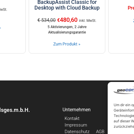
BackupAssist Classic for
Desktop with Cloud Backup
Pr
MwSt.
480,60
€ 534,00
€
inkl. MwSt.
5 Aktivierungen, 2 Jahre
»
Aktualisierungsgarantie
Zum Produkt »
Um dir ein 
sges.m.b.H.
Unternehmen
Links
Geräteinfor
Technologie
Kontakt
Neuigkei
auf dieser W
Impressum
Beiträge
zurückziehs
Datenschutz
AGB
Backup