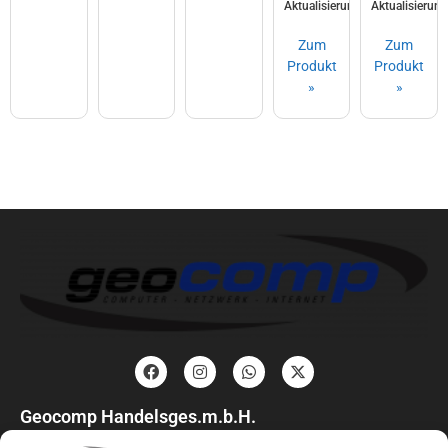
Aktualisierungsgarantie
Aktualisierun
Zum
Zum
Produkt
Produkt
»
»
Geocomp Handelsges.m.b.H.
Feldgasse 17