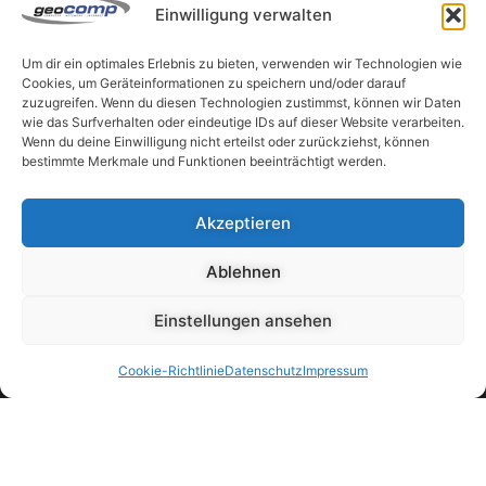
Einwilligung verwalten
4840 Vöcklabruck
Österreich
Um dir ein optimales Erlebnis zu bieten, verwenden wir Technologien wie
+43 7672 27777 0
Cookies, um Geräteinformationen zu speichern und/oder darauf
zuzugreifen. Wenn du diesen Technologien zustimmst, können wir Daten
office@geocomp.at
wie das Surfverhalten oder eindeutige IDs auf dieser Website verarbeiten.
Wenn du deine Einwilligung nicht erteilst oder zurückziehst, können
Unternehmen
bestimmte Merkmale und Funktionen beeinträchtigt werden.
Akzeptieren
Links
Ablehnen
Einstellungen ansehen
Partner
Cookie-Richtlinie
Datenschutz
Impressum
© 1987 – 2025 Geocomp Handelsges.m.b.H.