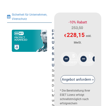
Sicherheit für Unternehmen
,
Virenschutz
-10% Rabatt
253,50
ESET
228,15
Protect
€
exkl.
Advanced
Umfassende
MwSt.
Sicherheit
für
5
1
Ihr
Geräte
Jahr
Unternehmen
Schützen
Sie
Angebot anfordern »
Ihre
Desktops,
Laptops,
* Die Bereitstellung Ihrer
ESET Lizenz erfolgt
Mobilgeräte
schnellstmöglich nach
und
erfolgreichem
Server