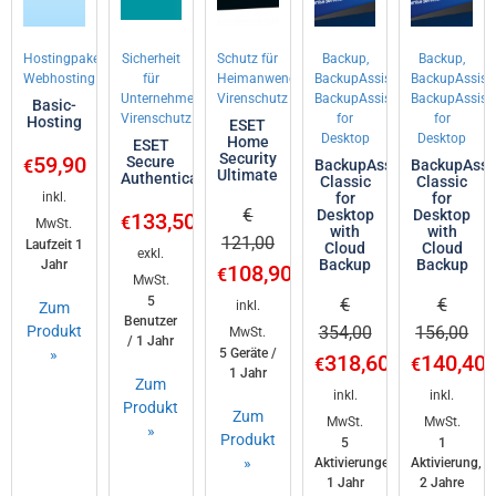
Hostingpakete,
Sicherheit
Schutz für
Backup,
Backup,
Webhosting
für
Heimanwender,
BackupAssist,
BackupAssist,
Unternehmen,
Virenschutz
BackupAssist
BackupAssist
Basic-
Virenschutz
for
for
Hosting
ESET
Desktop
Desktop
Home
ESET
Security
59,90
Secure
€
BackupAssist
BackupAssi
Ultimate
Authentication
Classic
Classic
inkl.
for
for
€
Desktop
Desktop
133,50
€
MwSt.
with
with
121,00
Laufzeit 1
Cloud
Cloud
exkl.
Backup
Backup
Jahr
108,90
€
MwSt.
5
€
€
inkl.
Zum
Benutzer
Produkt
354,00
156,00
MwSt.
/ 1 Jahr
»
5 Geräte /
318,60
140,40
€
€
1 Jahr
Zum
inkl.
inkl.
Produkt
Zum
MwSt.
MwSt.
»
Produkt
5
1
»
Aktivierungen,
Aktivierung,
1 Jahr
2 Jahre