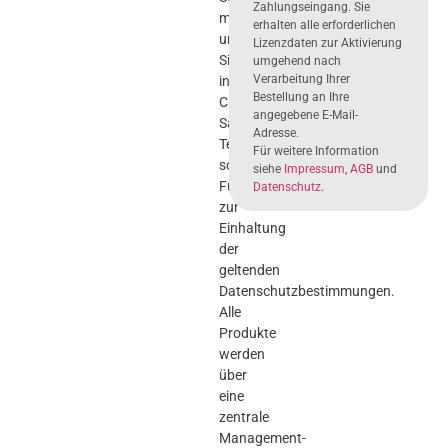
Zahlungseingang. Sie
mit
erhalten alle erforderlichen
umfassenden
Lizenzdaten zur Aktivierung
Sicherheitslösungen
umgehend nach
Verarbeitung Ihrer
inklusive
Bestellung an Ihre
Cloud-
angegebene E-Mail-
Sandboxing-
Adresse.
Technologie
Für weitere Information
sowie
siehe
Impressum
,
AGB
und
Funktionen
Datenschutz
.
zur
Einhaltung
der
geltenden
Datenschutzbestimmungen.
Alle
Produkte
werden
über
eine
zentrale
Management-