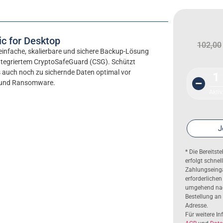
c for Desktop
102,00
 einfache, skalierbare und sichere Backup-Lösung
ntegriertem CryptoSafeGuard (CSG). Schützt
s auch noch zu sichernde Daten optimal vor
1
- und Ransomware.
Aktiv
J
* Die Bereitst
erfolgt schne
Zahlungseinga
erforderlichen
umgehend nac
Bestellung an
Adresse.
Für weitere I