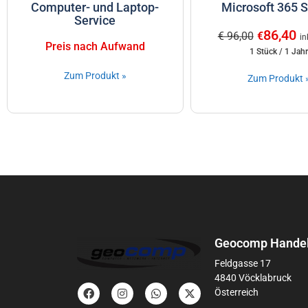
Computer- und Laptop-
Microsoft 365 S
Service
86,40
€ 96,00
€
in
Preis nach Aufwand
1 Stück / 1 Jahr
Zum Produkt »
Zum Produkt 
Geocomp Handel
Feldgasse 17
4840 Vöcklabruck
Österreich