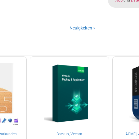
AGB
und
Date
Neuigkeiten »
ivatkunden
Backup, Veeam
AOMEI, 