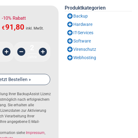
Produktkategorien
Backup
-10% Rabatt
Hardware
91,80
€
inkl. MwSt.
IT-Services
Software
2
Virenschutz
.
Jahre
Webhosting
etzt Bestellen »
ellung Ihrer BackupAssist Lizenz
llstmöglich nach erfolgreichem
ng. Sie erhalten alle
 Lizenzdaten zur Aktivierung
h Verarbeitung Ihrer
 Ihre angegebene E-Mail-
nformation siehe
Impressum
,