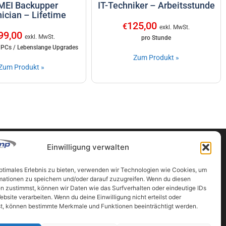
EI Backupper
IT-Techniker – Arbeitsstunde
ician – Lifetime
125,00
€
exkl. MwSt.
99,00
exkl. MwSt.
pro Stunde
 PCs / Lebenslange Upgrades
Zum Produkt »
Zum Produkt »
Einwilligung verwalten
optimales Erlebnis zu bieten, verwenden wir Technologien wie Cookies, um
Partner
mationen zu speichern und/oder darauf zuzugreifen. Wenn du diesen
n zustimmst, können wir Daten wie das Surfverhalten oder eindeutige IDs
ten
www.vermessung-ahrer.at
ebsite verarbeiten. Wenn du deine Einwilligung nicht erteilst oder
www.vermessung-luftbild.at
t, können bestimmte Merkmale und Funktionen beeinträchtigt werden.
www.geocomp.at