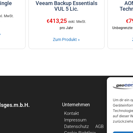
ingle
Veeam Backup Essentials
AOM
VUL 5 Lic.
Techn
kl. MwSt.
413,25
7
€
€
exkl. MwSt.
pro Jahr
Unbegrenzte
»
Zum Produkt »
Um dir ein 
sges.m.b.H.
Unternehmen
Links
Geräteinfor
Technologie
Kontakt
Neuigkei
auf dieser W
Impressum
Beiträge
zurückziehs
Datenschutz
AGB
Backup