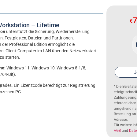
7
€
rkstation – Lifetime
ion
unterstützt die Sicherung, Wiederherstellung
, Festplatten, Dateien und Partitionen.
 der Professional Edition ermöglicht die
rn, Client-Computer im LAN über den Netzwerkstart
u starten.
me:
Windows 11, Windows 10, Windows 8.1/8,
J
/64-Bit).
ades. Ein Lizenzcode berechtigt zur Registrierung
* Die Bereitst
nzelnen PC.
erfolgt schne
Zahlungseinga
erforderlichen
umgehend nac
Bestellung an
Adresse.
Für weitere I
AGB
und
Date