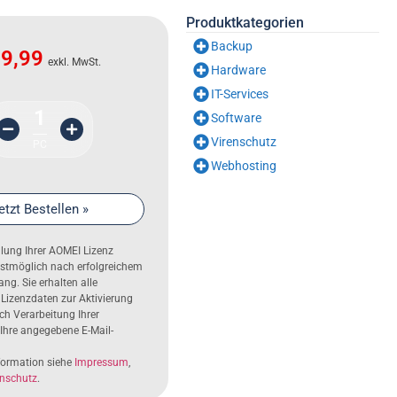
Produktkategorien
Backup
9,99
exkl. MwSt.
Hardware
IT-Services
1
Software
Virenschutz
PC
Webhosting
etzt Bestellen »
ellung Ihrer AOMEI Lizenz
llstmöglich nach erfolgreichem
ng. Sie erhalten alle
 Lizenzdaten zur Aktivierung
h Verarbeitung Ihrer
 Ihre angegebene E-Mail-
nformation siehe
Impressum
,
nschutz
.