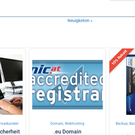
Neuigkeiten »
10% Rabatt
 Privatkunden
Domain, Webhosting
Backup, Bac
icherheit
.eu Domain