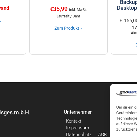
Backup
Desktop
wand
35,99
€
inkl. MwSt.
Laufzeit / Jahr
€ 156,0
»
1 
Zum Produkt »
Akt
Um dir ein 
sges.m.b.H.
Unternehmen
Links
Geräteinfor
Technologie
Kontakt
Neuigkei
auf dieser W
Impressum
Beiträge
zurückziehs
Datenschutz
AGB
Backup