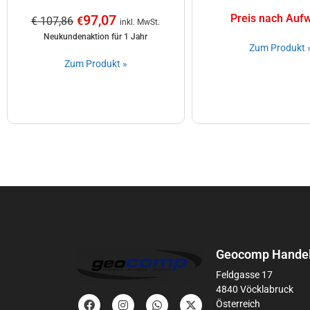
97,07
Preis nach Auf
€ 107,86
€
inkl. MwSt.
Neukundenaktion für 1 Jahr
Zum Produkt 
Zum Produkt »
Geocomp Handel
Feldgasse 17
4840 Vöcklabruck
Österreich