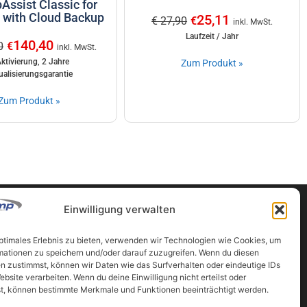
Assist Classic for
 with Cloud Backup
25,11
€ 27,90
€
inkl. MwSt.
Laufzeit / Jahr
140,40
0
€
inkl. MwSt.
Aktivierung, 2 Jahre
Zum Produkt »
ualisierungsgarantie
Zum Produkt »
Einwilligung verwalten
optimales Erlebnis zu bieten, verwenden wir Technologien wie Cookies, um
Partner
mationen zu speichern und/oder darauf zuzugreifen. Wenn du diesen
n zustimmst, können wir Daten wie das Surfverhalten oder eindeutige IDs
ten
www.vermessung-ahrer.at
ebsite verarbeiten. Wenn du deine Einwilligung nicht erteilst oder
www.vermessung-luftbild.at
t, können bestimmte Merkmale und Funktionen beeinträchtigt werden.
www.geocomp.at