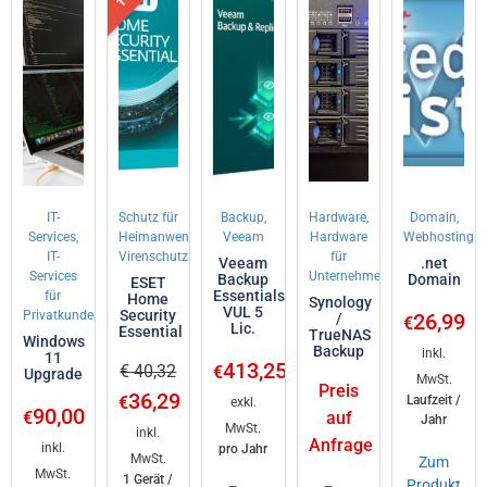
IT-
Schutz für
Backup,
Hardware,
Domain,
Services,
Heimanwender,
Veeam
Hardware
Webhosting
IT-
Virenschutz
für
Veeam
.net
Services
Unternehmen
Backup
Domain
ESET
Essentials
für
Home
Synology
VUL 5
Security
Privatkunden
26,99
/
€
Lic.
Essential
TrueNAS
Windows
Backup
inkl.
11
413,25
€ 40,32
€
Upgrade
MwSt.
Preis
36,29
€
Laufzeit /
exkl.
90,00
€
auf
Jahr
MwSt.
inkl.
Anfrage
inkl.
pro Jahr
MwSt.
Zum
MwSt.
1 Gerät /
Produkt