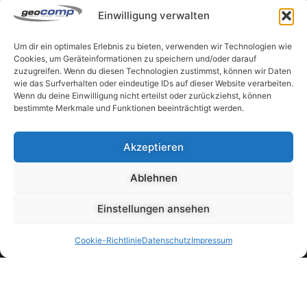
Feldgasse 17
Einwilligung verwalten
4840 Vöcklabruck
Österreich
Um dir ein optimales Erlebnis zu bieten, verwenden wir Technologien wie
+43 7672 27777 0
Cookies, um Geräteinformationen zu speichern und/oder darauf
office@geocomp.at
zuzugreifen. Wenn du diesen Technologien zustimmst, können wir Daten
wie das Surfverhalten oder eindeutige IDs auf dieser Website verarbeiten.
Wenn du deine Einwilligung nicht erteilst oder zurückziehst, können
Unternehmen
bestimmte Merkmale und Funktionen beeinträchtigt werden.
Akzeptieren
Links
Ablehnen
Partner
Einstellungen ansehen
Cookie-Richtlinie
Datenschutz
Impressum
© 1987 – 2025 Geocomp Handelsges.m.b.H.