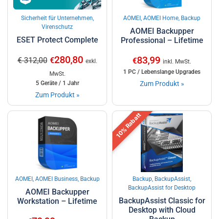
Sicherheit für Unternehmen,
AOMEI, AOMEI Home, Backup
Virenschutz
AOMEI Backupper
ESET Protect Complete
Professional – Lifetime
280,80
83,99
€ 312,00
€
€
exkl.
inkl. MwSt.
1 PC / Lebenslange Upgrades
MwSt.
5 Geräte / 1 Jahr
Zum Produkt »
Zum Produkt »
10% Rabatt
AOMEI, AOMEI Business, Backup
Backup, BackupAssist,
BackupAssist for Desktop
AOMEI Backupper
BackupAssist Classic for
Workstation – Lifetime
Desktop with Cloud