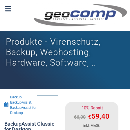
Produkte - Virenschutz,
Backup, Webhosting,
Hardware, Software, ..
Backup
,
BackupAssist
,
-10% Rabatt
BackupAssist for
Desktop
59,40
66,00
€
BackupAssist Classic
inkl. MwSt.
for Desktop