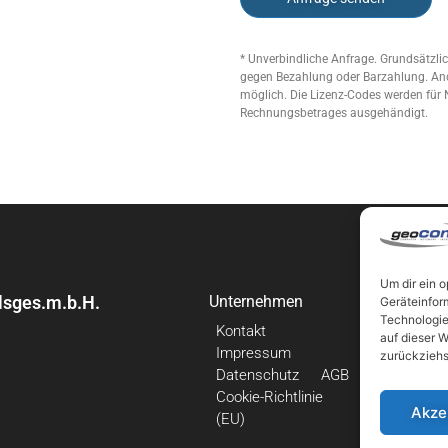
* Unverbindliche Anfrage. Grundsätzli
gegen Bezahlung oder Barzahlung. An
möglich. Die Lizenz-Codes werden für
Rechnungsbetrages ausgehändigt.
Um dir ein 
sges.m.b.H.
Unternehmen
Links
Geräteinfor
Technologie
Kontakt
Neuigkei
auf dieser W
Impressum
Beiträge
zurückziehs
Datenschutz
AGB
Backup
Cookie-Richtlinie
Virensch
Akze
(EU)
Webhost