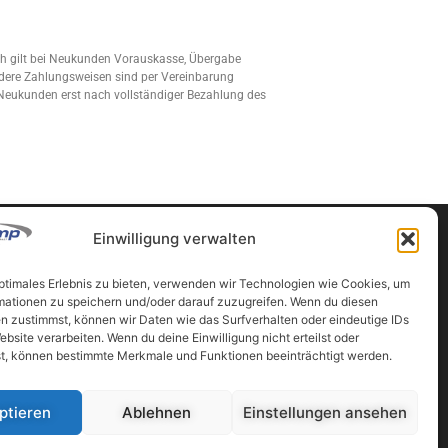
ch gilt bei Neukunden Vorauskasse, Übergabe
dere Zahlungsweisen sind per Vereinbarung
 Neukunden erst nach vollständiger Bezahlung des
Einwilligung verwalten
optimales Erlebnis zu bieten, verwenden wir Technologien wie Cookies, um
Partner
mationen zu speichern und/oder darauf zuzugreifen. Wenn du diesen
n zustimmst, können wir Daten wie das Surfverhalten oder eindeutige IDs
ten
www.vermessung-ahrer.at
ebsite verarbeiten. Wenn du deine Einwilligung nicht erteilst oder
t, können bestimmte Merkmale und Funktionen beeinträchtigt werden.
www.vermessung-luftbild.at
www.geocomp.at
utz
Ibex Data GmbH
ptieren
Ablehnen
Einstellungen ansehen
ing