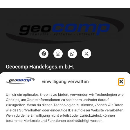
Geocomp Handelsges.m.b.H.
Feldgasse 17
Einwilligung verwalten
4840 Vöcklabruck
Österreich
Um dir ein optimales Erlebnis zu bieten, verwenden wir Technologien wie
+43 7672 27777 0
Cookies, um Geräteinformationen zu speichern und/oder darauf
office@geocomp.at
zuzugreifen. Wenn du diesen Technologien zustimmst, können wir Daten
wie das Surfverhalten oder eindeutige IDs auf dieser Website verarbeiten.
Wenn du deine Einwilligung nicht erteilst oder zurückziehst, können
Unternehmen
bestimmte Merkmale und Funktionen beeinträchtigt werden.